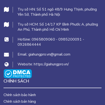
Trụ sở HN:
Số 51 ngõ 48/9 Hưng Thịnh, phường
Yên Sở, Thành phố Hà Nội
Trụ sở HCM:
Số 14/17 KP Bình Phước A, phường
An Phú, Thành phố Hồ Chí Minh
Hotline:
0965809060
-
0985200091
-
0926864444
Email:
giahungpro.vn@gmail.com
Website:
https://giahungpro.vn/
CHÍNH SÁCH
Chính sách bảo hành
Chính sách bán hàng