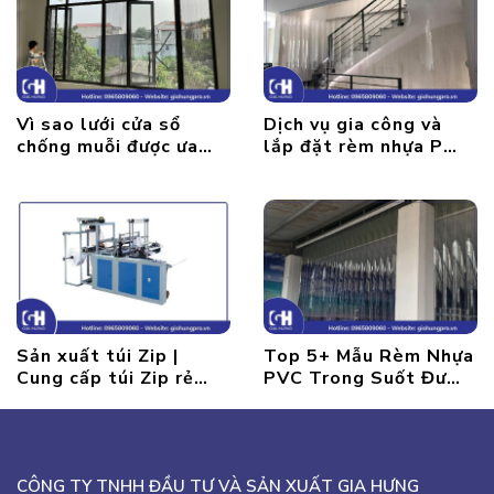
Vì sao lưới cửa sổ
Dịch vụ gia công và
chống muỗi được ưa
lắp đặt rèm nhựa PVC
chuộng sử dụng? Lợi
kéo ngang
Ích khi lắp đặt cửa
chống muỗi
Sản xuất túi Zip |
Top 5+ Mẫu Rèm Nhựa
Cung cấp túi Zip rẻ
PVC Trong Suốt Được
nhất thị trường
Ưa Dùng Nhất Hiện
Nay
CÔNG TY TNHH ĐẦU TƯ VÀ SẢN XUẤT GIA HƯNG