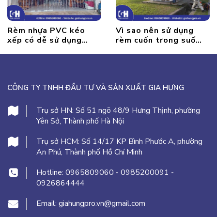
Rèm nhựa PVC kéo
Vì sao nên sử dụng
xếp có dễ sử dụng
rèm cuốn trong suốt
không?
thay cho cửa kính
CÔNG TY TNHH ĐẦU TƯ VÀ SẢN XUẤT GIA HƯNG
Trụ sở HN:
Số 51 ngõ 48/9 Hưng Thịnh, phường
Yên Sở, Thành phố Hà Nội
Trụ sở HCM:
Số 14/17 KP Bình Phước A, phường
An Phú, Thành phố Hồ Chí Minh
Hotline:
0965809060
-
0985200091
-
0926864444
Email:
giahungpro.vn@gmail.com