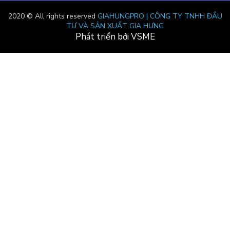
2020 © All rights reserved
GIAHUNGPRO | CÔNG TY TNHH ĐẦU
TƯ VÀ SẢN XUẤT GIA HƯNG
Phát triển bởi VSME