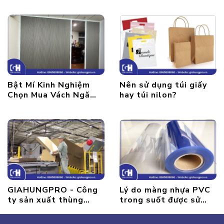
gói không thể thiếu
cách
Bật Mí Kinh Nghiệm
Nên sử dụng túi giấy
Chọn Mua Vách Ngăn
hay túi nilon?
Tổ Ong Giữ Lạnh
Phòng Điều Hoà
GIAHUNGPRO - Công
Lý do màng nhựa PVC
ty sản xuất thùng
trong suốt được sử
carton chất lượng tại
dụng rộng rãi
Hà Nội