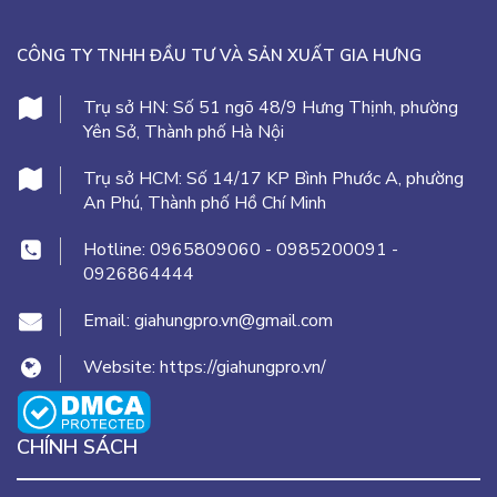
CÔNG TY TNHH ĐẦU TƯ VÀ SẢN XUẤT GIA HƯNG
Trụ sở HN:
Số 51 ngõ 48/9 Hưng Thịnh, phường
Yên Sở, Thành phố Hà Nội
Trụ sở HCM:
Số 14/17 KP Bình Phước A, phường
An Phú, Thành phố Hồ Chí Minh
Hotline:
0965809060
-
0985200091
-
0926864444
Email:
giahungpro.vn@gmail.com
Website:
https://giahungpro.vn/
CHÍNH SÁCH