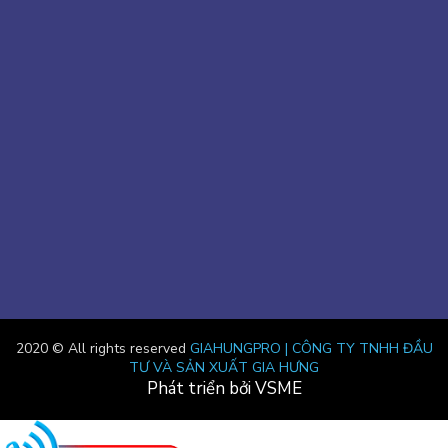
2020 © All rights reserved
GIAHUNGPRO | CÔNG TY TNHH ĐẦU
TƯ VÀ SẢN XUẤT GIA HƯNG
Phát triển bởi VSME