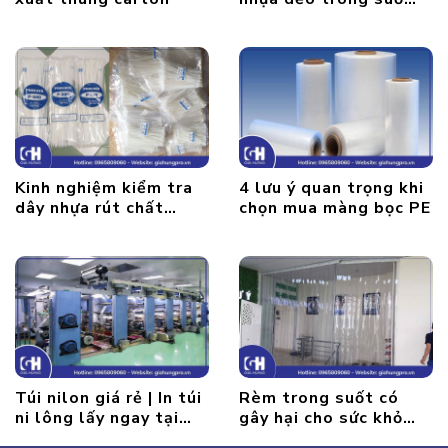
mới nhất năm 2022
Kinh nghiệm kiểm tra
4 lưu ý quan trọng khi
dây nhựa rút chất
chọn mua màng bọc PE
lượng
Túi nilon giá rẻ | In túi
Rèm trong suốt có
ni lông lấy ngay tại
gây hại cho sức khỏe
GIAHUNGPRO
người dùng hay không