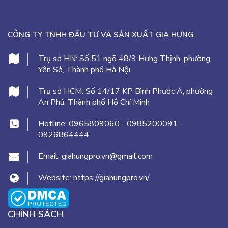
?
CÔNG TY TNHH ĐẦU TƯ VÀ SẢN XUẤT GIA HƯNG
Trụ sở HN:
Số 51 ngõ 48/9 Hưng Thịnh, phường
Yên Sở, Thành phố Hà Nội
Trụ sở HCM:
Số 14/17 KP Bình Phước A, phường
An Phú, Thành phố Hồ Chí Minh
Hotline:
0965809060
-
0985200091
-
0926864444
Email:
giahungpro.vn@gmail.com
Website:
https://giahungpro.vn/
CHÍNH SÁCH