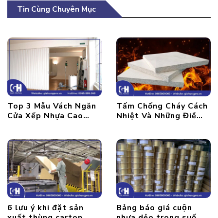
Tin Cùng Chuyên Mục
Top 3 Mẫu Vách Ngăn
Tấm Chống Cháy Cách
Cửa Xếp Nhựa Cao
Nhiệt Và Những Điều
Cấp, Hiện Đại
Có Thể Bạn Chưa Biết?
6 lưu ý khi đặt sản
Bảng báo giá cuộn
xuất thùng carton
nhựa dẻo trong suốt