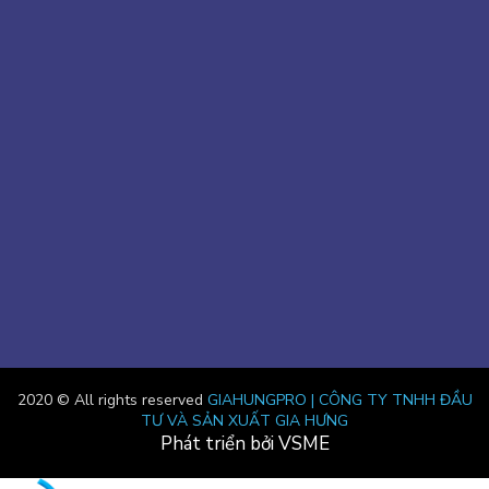
2020 © All rights reserved
GIAHUNGPRO | CÔNG TY TNHH ĐẦU
TƯ VÀ SẢN XUẤT GIA HƯNG
Phát triển bởi VSME