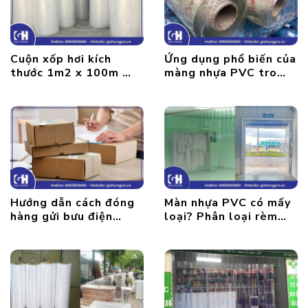
Cuộn xốp hơi kích
Ứng dụng phổ biến của
thước 1m2 x 100m giá
màng nhựa PVC trong
rẻ tại Hà Nội
suốt
Hướng dẫn cách đóng
Màn nhựa PVC có mấy
hàng gửi bưu điện
loại? Phân loại rèm
nhanh chóng, tiện lợi
nhựa PVC ngăn lạnh