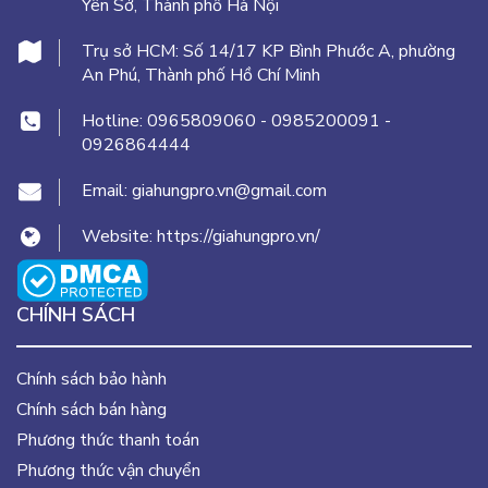
Yên Sở, Thành phố Hà Nội
Trụ sở HCM:
Số 14/17 KP Bình Phước A, phường
An Phú, Thành phố Hồ Chí Minh
Hotline:
0965809060
-
0985200091
-
0926864444
Email:
giahungpro.vn@gmail.com
Website:
https://giahungpro.vn/
CHÍNH SÁCH
Chính sách bảo hành
Chính sách bán hàng
Phương thức thanh toán
Phương thức vận chuyển