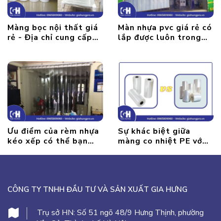
Màng bọc nội thất giá
Màn nhựa pvc giá rẻ có
rẻ - Địa chỉ cung cấp
lắp được luôn trong
màng PE Hà Nội
ngày không ?
Ưu điểm của rèm nhựa
Sự khác biệt giữa
kéo xếp có thể bạn
màng co nhiệt PE với
chưa biết
màng co PVC nhiệt
CÔNG TY TNHH ĐẦU TƯ VÀ SẢN XUẤT GIA HƯNG
Trụ sở HN:
Số 51 ngõ 48/9 Hưng Thịnh, phường