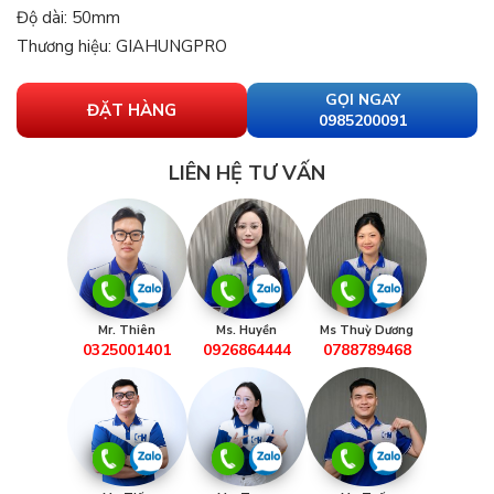
Độ dài: 50mm
Thương hiệu: GIAHUNGPRO
GỌI NGAY
ĐẶT HÀNG
0985200091
LIÊN HỆ TƯ VẤN
Mr. Thiên
Ms. Huyền
Ms Thuỳ Dương
0325001401
0926864444
0788789468