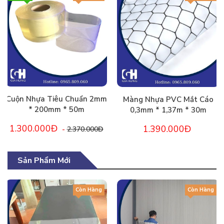
Cuộn Nhựa Tiêu Chuẩn 2mm
Màng Nhựa PVC Mắt Cáo
* 200mm * 50m
0,3mm * 1,37m * 30m
1.300.000Đ
1.390.000Đ
-
2.370.000Đ
Sản Phẩm Mới
Còn Hàng
Còn Hàng