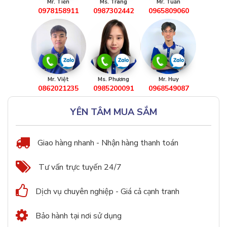
Mr. Tiến
Ms. Trang
Mr. Tuấn
0978158911
0987302442
0965809060
Mr. Việt
Ms. Phương
Mr. Huy
0862021235
0985200091
0968549087
YÊN TÂM MUA SẮM
Giao hàng nhanh - Nhận hàng thanh toán
Tư vấn trực tuyến 24/7
Dịch vụ chuyên nghiệp - Giá cả cạnh tranh
Bảo hành tại nơi sử dụng