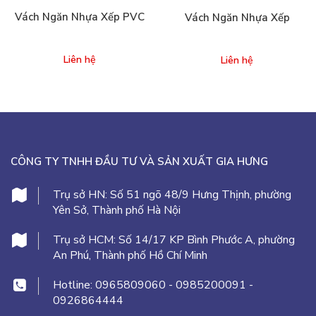
Vách Ngăn Nhựa Xếp PVC
Vách Ngăn Nhựa Xếp
Liên hệ
Liên hệ
CÔNG TY TNHH ĐẦU TƯ VÀ SẢN XUẤT GIA HƯNG
Trụ sở HN:
Số 51 ngõ 48/9 Hưng Thịnh, phường
Yên Sở, Thành phố Hà Nội
Trụ sở HCM:
Số 14/17 KP Bình Phước A, phường
An Phú, Thành phố Hồ Chí Minh
Hotline:
0965809060
-
0985200091
-
0926864444