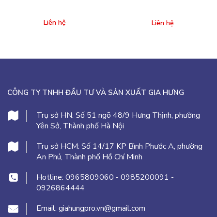
Liên hệ
Liên hệ
CÔNG TY TNHH ĐẦU TƯ VÀ SẢN XUẤT GIA HƯNG
Trụ sở HN:
Số 51 ngõ 48/9 Hưng Thịnh, phường
Yên Sở, Thành phố Hà Nội
Trụ sở HCM:
Số 14/17 KP Bình Phước A, phường
An Phú, Thành phố Hồ Chí Minh
Hotline:
0965809060
-
0985200091
-
0926864444
Email:
giahungpro.vn@gmail.com