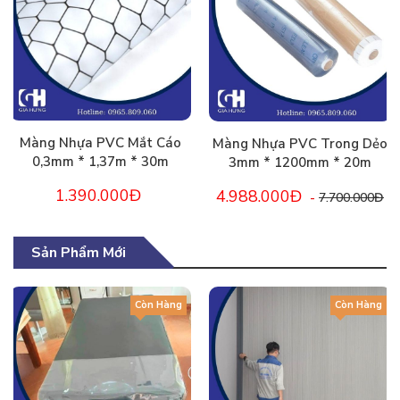
Màng Nhựa PVC Mắt Cáo
Màng Nhựa PVC Trong Dẻo
0,3mm * 1,37m * 30m
3mm * 1200mm * 20m
1.390.000Đ
4.988.000Đ
-
7.700.000Đ
Sản Phẩm Mới
Còn Hàng
Còn Hàng