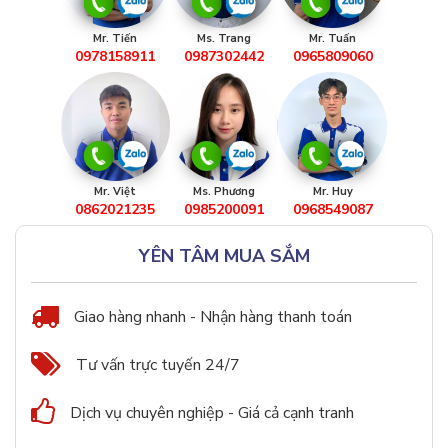
Mr. Tiến
Ms. Trang
Mr. Tuấn
0978158911
0987302442
0965809060
Mr. Việt
Ms. Phương
Mr. Huy
0862021235
0985200091
0968549087
YÊN TÂM MUA SẮM
Giao hàng nhanh - Nhận hàng thanh toán
Tư vấn trực tuyến 24/7
Dịch vụ chuyên nghiệp - Giá cả cạnh tranh