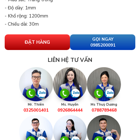
- Độ dày: 1mm
- Khổ rộng: 1200mm
- Chiều dài: 30m
GỌI NGAY
ĐẶT HÀNG
0985200091
LIÊN HỆ TƯ VẤN
Mr. Thiên
Ms. Huyền
Ms Thuỳ Dương
0325001401
0926864444
0788789468