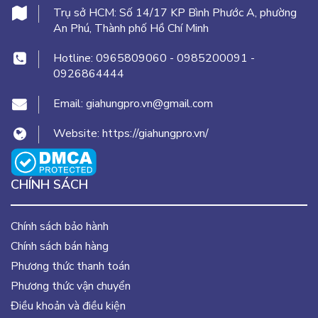
Trụ sở HCM:
Số 14/17 KP Bình Phước A, phường
An Phú, Thành phố Hồ Chí Minh
Hotline:
0965809060
-
0985200091
-
0926864444
Email:
giahungpro.vn@gmail.com
Website:
https://giahungpro.vn/
CHÍNH SÁCH
Chính sách bảo hành
Chính sách bán hàng
Phương thức thanh toán
Phương thức vận chuyển
Điều khoản và điều kiện