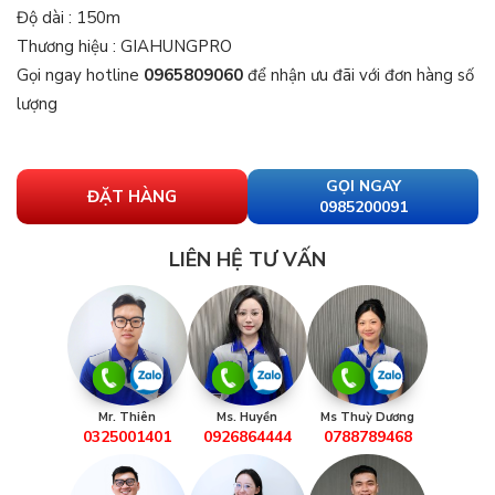
Độ dài : 150m
Thương hiệu : GIAHUNGPRO
Gọi ngay hotline
0965809060
để nhận ưu đãi với đơn hàng số
lượng
GỌI NGAY
ĐẶT HÀNG
0985200091
LIÊN HỆ TƯ VẤN
Mr. Thiên
Ms. Huyền
Ms Thuỳ Dương
0325001401
0926864444
0788789468