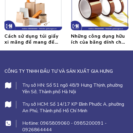
Cách sử dụng túi giấy
Những công dụng hữu
xi măng để mang đến
ích của băng dính chịu
hiệu quả tốt nhất
nhiệt
CÔNG TY TNHH ĐẦU TƯ VÀ SẢN XUẤT GIA HƯNG
Trụ sở HN:
Số 51 ngõ 48/9 Hưng Thịnh, phường
Yên Sở, Thành phố Hà Nội
Trụ sở HCM:
Số 14/17 KP Bình Phước A, phường
An Phú, Thành phố Hồ Chí Minh
Hotline:
0965809060
-
0985200091
-
0926864444