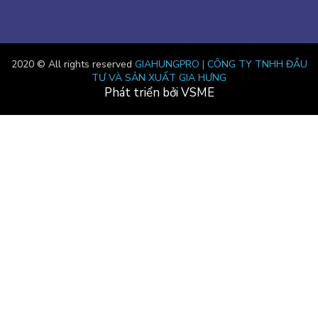
2020 © All rights reserved
GIAHUNGPRO | CÔNG TY TNHH ĐẦU
TƯ VÀ SẢN XUẤT GIA HƯNG
Phát triển bởi VSME