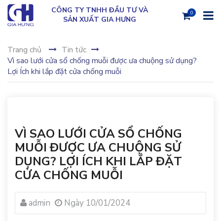
CÔNG TY TNHH ĐẦU TƯ VÀ
0
SẢN XUẤT GIA HƯNG
Trang chủ
Tin tức
Vì sao lưới cửa sổ chống muỗi được ưa chuộng sử dụng?
Lợi Ích khi lắp đặt cửa chống muỗi
VÌ SAO LƯỚI CỬA SỔ CHỐNG
MUỖI ĐƯỢC ƯA CHUỘNG SỬ
DỤNG? LỢI ÍCH KHI LẮP ĐẶT
CỬA CHỐNG MUỖI
admin
Ngày 10/01/2024