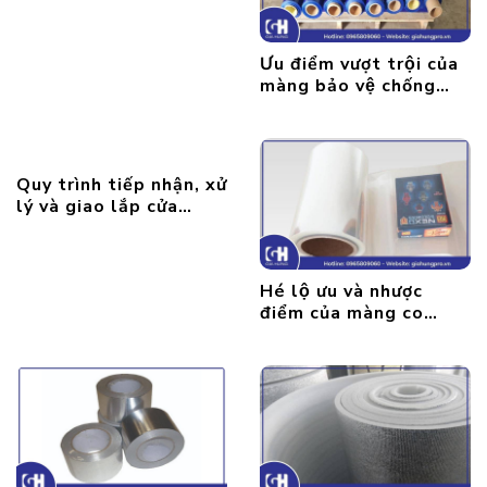
dụng phổ biến?
Ưu điểm vượt trội của
màng bảo vệ chống
xước
Quy trình tiếp nhận, xử
lý và giao lắp cửa
chống muỗi đến khách
hàng
Hé lộ ưu và nhược
điểm của màng co
nhiệt PVC