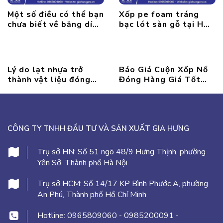
Một số điều có thể bạn
Xốp pe foam tráng
chưa biết về băng dính
bạc lót sàn gỗ tại Hà
bạc tại GIAHUNGPRO
Nội
Lý do lạt nhựa trở
Báo Giá Cuộn Xốp Nổ
thành vật liệu đóng
Đóng Hàng Giá Tốt
gói không thể thiếu
Nhất Tại Hà Nội
CÔNG TY TNHH ĐẦU TƯ VÀ SẢN XUẤT GIA HƯNG
Trụ sở HN:
Số 51 ngõ 48/9 Hưng Thịnh, phường
Yên Sở, Thành phố Hà Nội
Trụ sở HCM:
Số 14/17 KP Bình Phước A, phường
An Phú, Thành phố Hồ Chí Minh
Hotline:
0965809060
-
0985200091
-