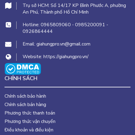
Trụ sở HCM:
Số 14/17 KP Bình Phước A, phường
An Phú, Thành phố Hồ Chí Minh
Hotline:
0965809060
-
0985200091
-
0926864444
Email:
giahungpro.vn@gmail.com
Website:
https://giahungpro.vn/
CHÍNH SÁCH
Chính sách bảo hành
Chính sách bán hàng
Phương thức thanh toán
Phương thức vận chuyển
Điều khoản và điều kiện