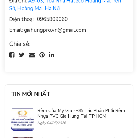
Địa Chỉ:
A9-03, Tòa Nhà Hateco Hoàng Mai, Yên
Sở, Hoàng Mai, Hà Nội
Điện thoại: 0965809060
Email:
giahungpro.vn@gmail.com
Chia sẻ:
TIN MỚI NHẤT
Rèm Cửa Mỹ Gia - Đối Tác Phân Phối Rèm
Nhựa PVC Gia Hưng Tại TP.HCM
Ngày 04/05/2026