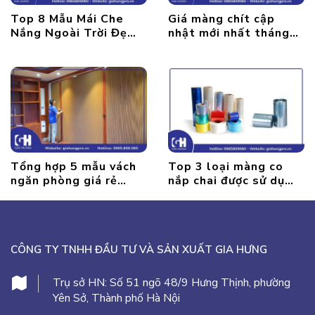
Top 8 Mẫu Mái Che
Giá màng chít cập
Nắng Ngoài Trời Đẹp
nhật mới nhất tháng
Nhất
8/2022
Tổng hợp 5 mẫu vách
Top 3 loại màng co
ngăn phòng giá rẻ
nắp chai được sử dụng
được ưa chuộng nhất
nhiều nhất 2022
2025
CÔNG TY TNHH ĐẦU TƯ VÀ SẢN XUẤT GIA HƯNG
Trụ sở HN:
Số 51 ngõ 48/9 Hưng Thịnh, phường
Yên Sở, Thành phố Hà Nội