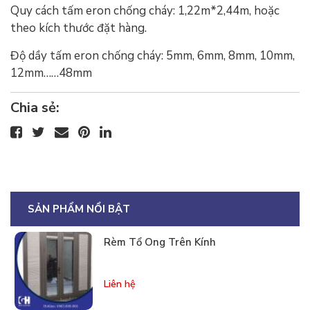
Quy cách tấm eron chống cháy: 1,22m*2,44m, hoặc
theo kích thước đặt hàng.
Độ dầy tấm eron chống cháy: 5mm, 6mm, 8mm, 10mm,
12mm……48mm
Chia sẻ:
SẢN PHẨM NỔI BẬT
Rèm Tổ Ong Trên Kính
Liên hệ