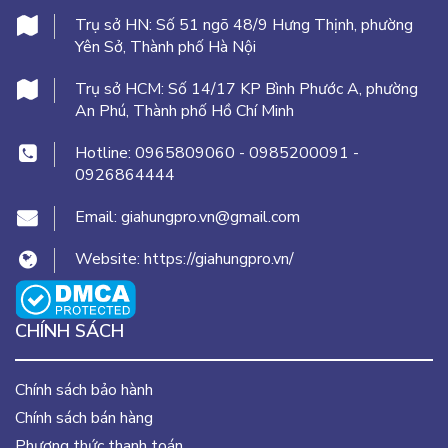
Trụ sở HN:
Số 51 ngõ 48/9 Hưng Thịnh, phường
Yên Sở, Thành phố Hà Nội
Trụ sở HCM:
Số 14/17 KP Bình Phước A, phường
An Phú, Thành phố Hồ Chí Minh
Hotline:
0965809060
-
0985200091
-
0926864444
Email:
giahungpro.vn@gmail.com
Website:
https://giahungpro.vn/
CHÍNH SÁCH
Chính sách bảo hành
Chính sách bán hàng
Phương thức thanh toán