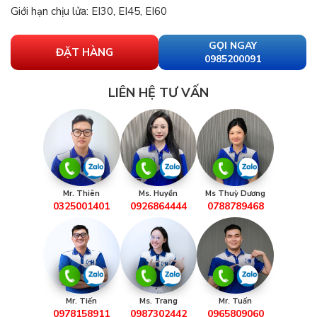
Giới hạn chịu lửa: EI30, EI45, EI60
GỌI NGAY
ĐẶT HÀNG
0985200091
LIÊN HỆ TƯ VẤN
Mr. Thiên
Ms. Huyền
Ms Thuỳ Dương
0325001401
0926864444
0788789468
Mr. Tiến
Ms. Trang
Mr. Tuấn
0978158911
0987302442
0965809060