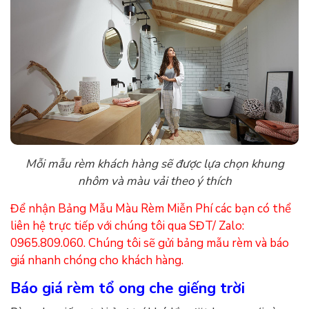
Mỗi mẫu rèm khách hàng sẽ được lựa chọn khung
nhôm và màu vải theo ý thích
Để nhận Bảng Mẫu Màu Rèm Miễn Phí các bạn có thể
liên hệ trực tiếp với chúng tôi qua SĐT/ Zalo:
0965.809.060. Chúng tôi sẽ gửi bảng mẫu rèm và báo
giá nhanh chóng cho khách hàng.
Báo giá rèm tổ ong che giếng trời