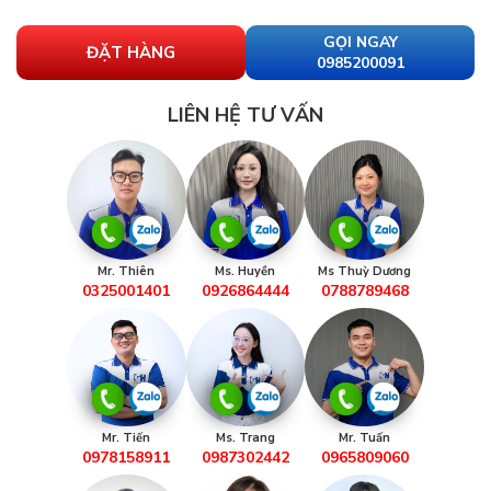
GỌI NGAY
ĐẶT HÀNG
0985200091
LIÊN HỆ TƯ VẤN
Mr. Thiên
Ms. Huyền
Ms Thuỳ Dương
0325001401
0926864444
0788789468
Mr. Tiến
Ms. Trang
Mr. Tuấn
0978158911
0987302442
0965809060