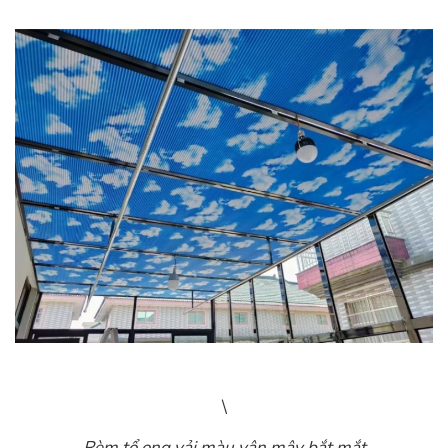
\
Rèm tổ ong vải màu vân mây bắt mắt