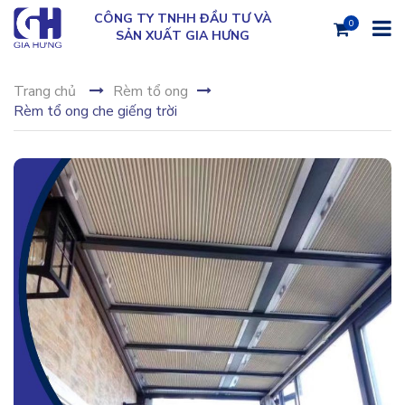
CÔNG TY TNHH ĐẦU TƯ VÀ
0
SẢN XUẤT GIA HƯNG
Trang chủ
Rèm tổ ong
Rèm tổ ong che giếng trời