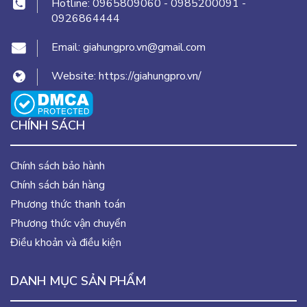
Hotline:
0965809060
-
0985200091
-
0926864444
Email:
giahungpro.vn@gmail.com
Website:
https://giahungpro.vn/
CHÍNH SÁCH
Chính sách bảo hành
Chính sách bán hàng
Phương thức thanh toán
Phương thức vận chuyển
Điều khoản và điều kiện
DANH MỤC SẢN PHẨM