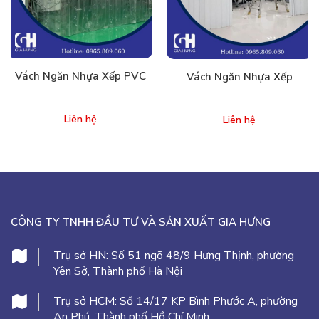
Vách Ngăn Nhựa Xếp PVC
Vách Ngăn Nhựa Xếp
Liên hệ
Liên hệ
CÔNG TY TNHH ĐẦU TƯ VÀ SẢN XUẤT GIA HƯNG
Trụ sở HN:
Số 51 ngõ 48/9 Hưng Thịnh, phường
Yên Sở, Thành phố Hà Nội
Trụ sở HCM:
Số 14/17 KP Bình Phước A, phường
An Phú, Thành phố Hồ Chí Minh