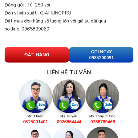
Đóng gói : Túi 250 sợi
Đơn vị sản xuất : GIAHUNGPRO
Đặt mua đơn hàng số lượng lớn với giá ưu đãi qua
hotline: 0965809060
GỌI NGAY
ĐẶT HÀNG
0985200091
LIÊN HỆ TƯ VẤN
Mr. Thiên
Ms. Huyền
Ms Thuỳ Dương
0325001401
0926864444
0788789468