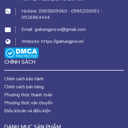
Hotline:
0965809060
-
0985200091
-
0926864444
Email:
giahungpro.vn@gmail.com
Website:
https://giahungpro.vn/
CHÍNH SÁCH
Chính sách bảo hành
Chính sách bán hàng
Phương thức thanh toán
Phương thức vận chuyển
Điều khoản và điều kiện
DANH MỤC SẢN PHẨM