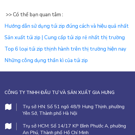
>> Có thể bạn quan tâm :
Hướng dẫn sử dụng túi zip đúng cách và hiệu quả nhất
Sản xuất túi zip | Cung cấp túi zip rẻ nhất thị trường
Top 6 loại túi zip thịnh hành trên thị trường hiện nay
Những công dụng thần kì của túi zip
CÔNG TY TNHH ĐẦU TƯ VÀ SẢN XUẤT GIA HƯNG
Trụ sở HN:
Số 51 ngõ 48/9 Hưng Thịnh, phường
Yên Sở, Thành phố Hà Nội
Trụ sở HCM:
Số 14/17 KP Bình Phước A, phường
An Phú, Thành phố Hồ Chí Minh