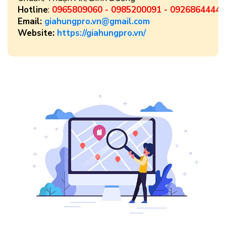
Hotline
:
0965809060
-
0985200091
-
0926864444
Email:
giahungpro.vn@gmail.com
Website:
https://giahungpro.vn/