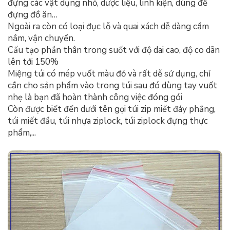
đựng các vật dụng nhỏ, dược liệu, linh kiện, dùng để
đựng đồ ăn…
Ngoài ra còn có loại đục lỗ và quai xách dễ dàng cầm
nắm, vận chuyển.
Cấu tạo phần thân trong suốt với độ dai cao, độ co dãn
lên tới 150%
Miệng túi có mép vuốt màu đỏ và rất dễ sử dụng, chỉ
cần cho sản phẩm vào trong túi sau đó dùng tay vuốt
nhẹ là bạn đã hoàn thành công việc đóng gói
Còn được biết đến dưới tên gọi túi zip miết đáy phẳng,
túi miết đầu, túi nhựa ziplock, túi ziplock đựng thực
phẩm,...