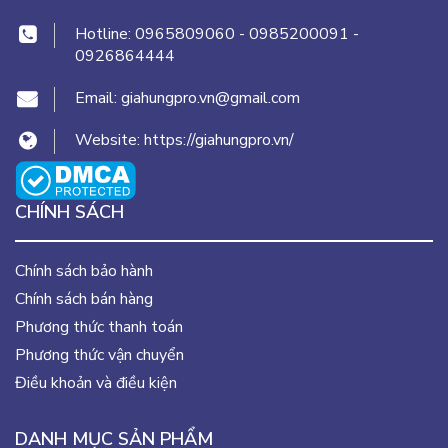
Hotline:
0965809060
-
0985200091
-
0926864444
Email:
giahungpro.vn@gmail.com
Website:
https://giahungpro.vn/
CHÍNH SÁCH
Chính sách bảo hành
Chính sách bán hàng
Phương thức thanh toán
Phương thức vận chuyển
Điều khoản và điều kiện
DANH MỤC SẢN PHẨM